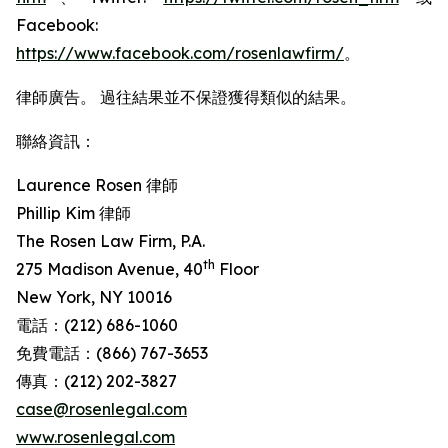
Facebook:
https://www.facebook.com/rosenlawfirm/
。
律師廣告。 過往結果並不保證獲得類似的結果。
聯絡資訊：
Laurence Rosen 律師
Phillip Kim 律師
The Rosen Law Firm, P.A.
th
275 Madison Avenue, 40
Floor
New York, NY 10016
電話：(212) 686-1060
免費電話：(866) 767-3653
傳真：(212) 202-3827
case@rosenlegal.com
www.rosenlegal.com