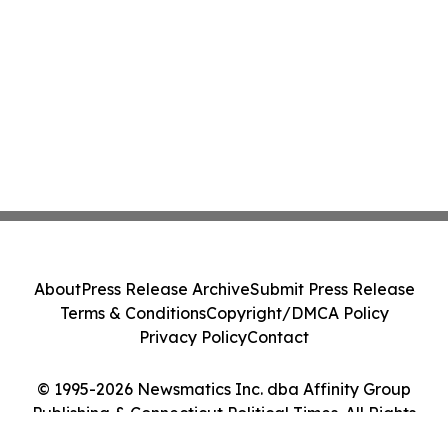
About
Press Release Archive
Submit Press Release
Terms & Conditions
Copyright/DMCA Policy
Privacy Policy
Contact
© 1995-2026 Newsmatics Inc. dba Affinity Group
Publishing & Connecticut Political Times. All Rights
Reserved.