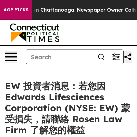
apse
Chaos in Chattanooga. Newspaper Owner Calls the
AGP PICKS
EW 投資者消息：若您因
Edwards Lifesciences
Corporation (NYSE: EW) 蒙
受損失，請聯絡 Rosen Law
Firm 了解您的權益